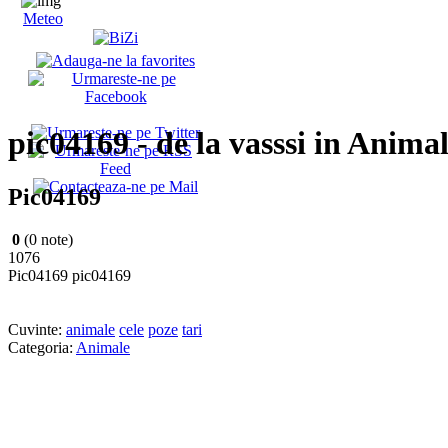
Meteo
pic04169 - de la vasssi in Anima
Pic04169
0
(0 note)
1076
Pic04169 pic04169
Cuvinte:
animale
cele
poze
tari
Categoria:
Animale