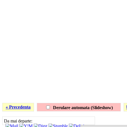
« Precedenta
Derulare automata (Slideshow)
Da mai departe: