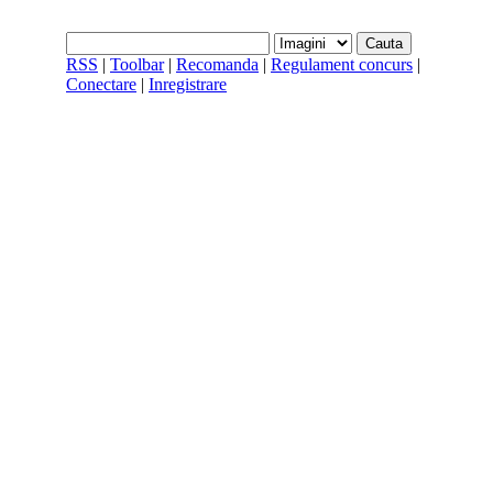
RSS
|
Toolbar
|
Recomanda
|
Regulament concurs
|
Conectare
|
Inregistrare