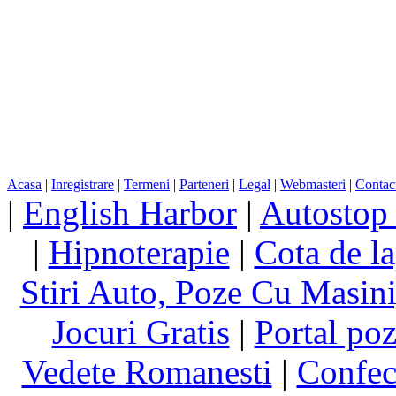
Acasa
|
Inregistrare
|
Termeni
|
Parteneri
|
Legal
|
Webmasteri
|
Contac
|
English Harbor
|
Autostop
|
Hipnoterapie
|
Cota de la
Stiri Auto, Poze Cu Masin
Jocuri Gratis
|
Portal poz
Vedete Romanesti
|
Confect