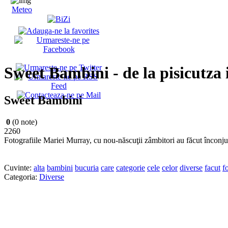
Meteo
Sweet Bambini - de la pisicutza 
Sweet Bambini
0
(0 note)
2260
Fotografiile Mariei Murray, cu nou-născuţii zâmbitori au făcut înconju
Cuvinte:
alta
bambini
bucuria
care
categorie
cele
celor
diverse
facut
f
Categoria:
Diverse