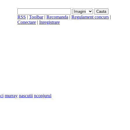
RSS
|
Toolbar
|
Recomanda
|
Regulament concurs
|
Conectare
|
Inregistrare
ci
murray
nascutii
nconjurul