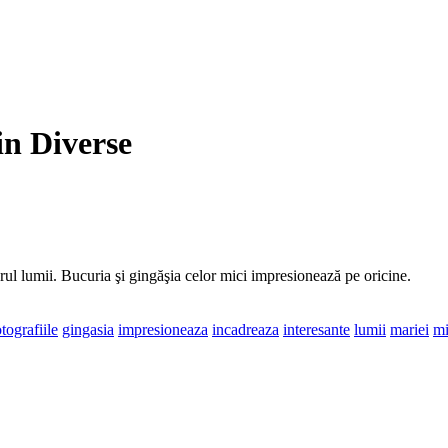
in Diverse
rul lumii. Bucuria şi gingăşia celor mici impresionează pe oricine.
otografiile
gingasia
impresioneaza
incadreaza
interesante
lumii
mariei
mi