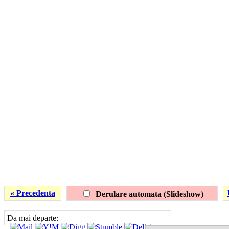
« Precedenta
Derulare automata (Slideshow)
Da mai departe: