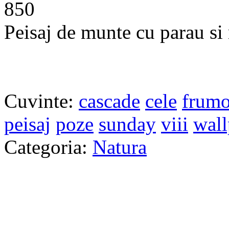
850
Peisaj de munte cu parau si
Cuvinte:
cascade
cele
frumo
peisaj
poze
sunday
viii
wall
Categoria:
Natura