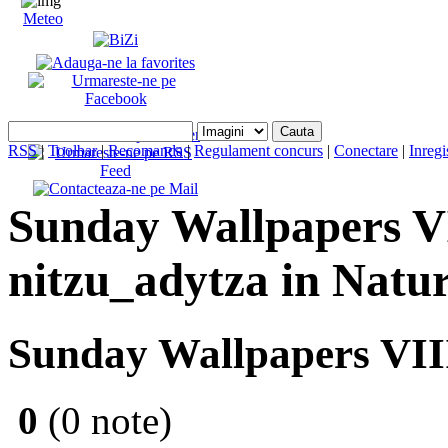
Meteo
RSS
|
Toolbar
|
Recomanda
|
Regulament concurs
|
Conectare
|
Inregi
Sunday Wallpapers VII
nitzu_adytza in Natu
Sunday Wallpapers VIII
0
(0 note)