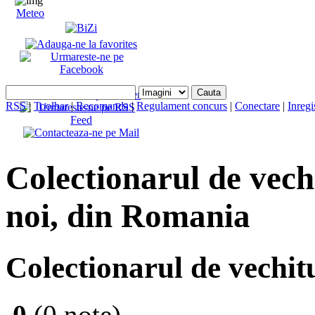
Meteo
RSS
|
Toolbar
|
Recomanda
|
Regulament concurs
|
Conectare
|
Inregi
Colectionarul de vechi
noi, din Romania
Colectionarul de vechit
0
(0 note)