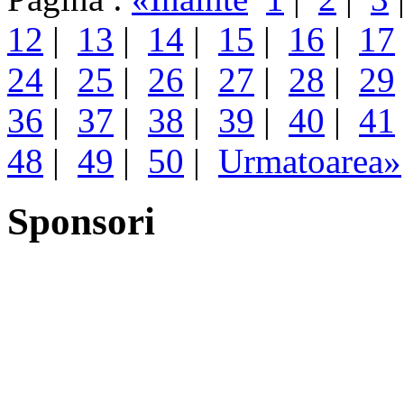
12
|
13
|
14
|
15
|
16
|
17
24
|
25
|
26
|
27
|
28
|
29
36
|
37
|
38
|
39
|
40
|
41
48
|
49
|
50
|
Urmatoarea»
Sponsori