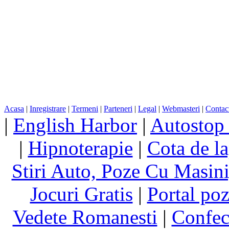
Acasa
|
Inregistrare
|
Termeni
|
Parteneri
|
Legal
|
Webmasteri
|
Contac
|
English Harbor
|
Autostop
|
Hipnoterapie
|
Cota de la
Stiri Auto, Poze Cu Masin
Jocuri Gratis
|
Portal poz
Vedete Romanesti
|
Confect