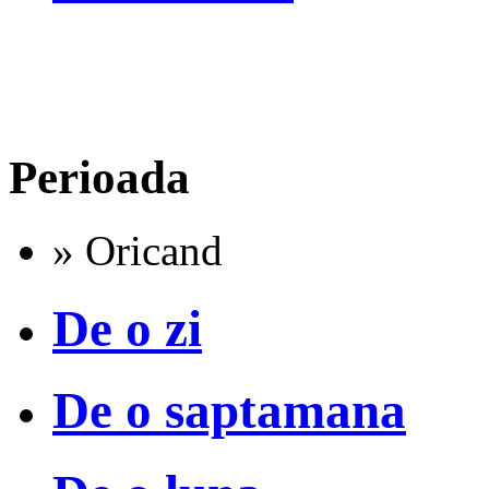
Perioada
» Oricand
De o zi
De o saptamana