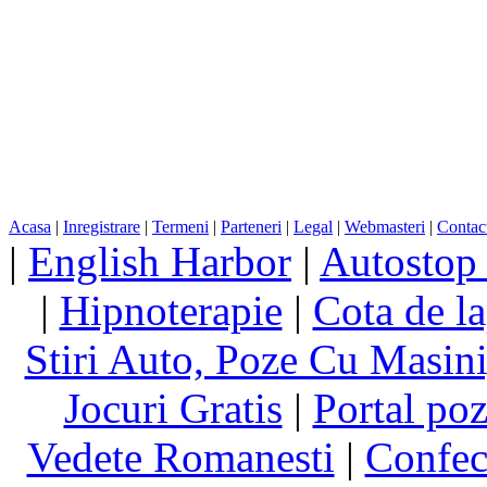
Acasa
|
Inregistrare
|
Termeni
|
Parteneri
|
Legal
|
Webmasteri
|
Contac
|
English Harbor
|
Autostop
|
Hipnoterapie
|
Cota de la
Stiri Auto, Poze Cu Masin
Jocuri Gratis
|
Portal poz
Vedete Romanesti
|
Confect