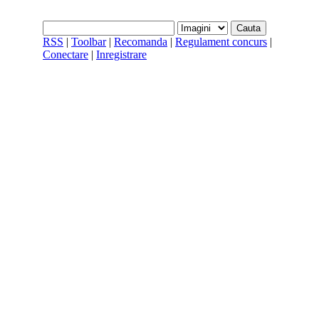
RSS
|
Toolbar
|
Recomanda
|
Regulament concurs
|
Conectare
|
Inregistrare