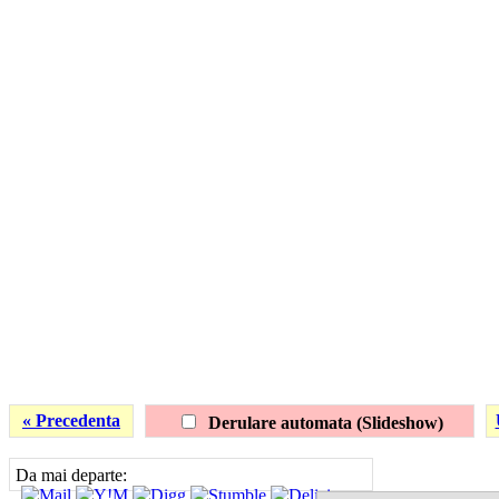
« Precedenta
Derulare automata (Slideshow)
Da mai departe: