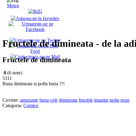
Meteo
Fructele de dimineata - de la ad
Fructele de dimineata
0
(0 note)
5311
Buna dimineata si pofta buna !?!
Cuvinte:
amuzante
buna
cele
dimineata
fructele
imagini
pofta
poze
Categoria:
Comice